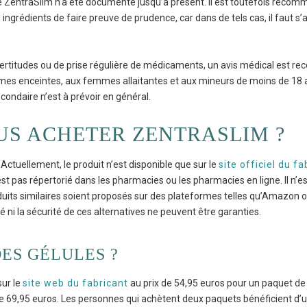
e ZentraSlim n’a été documenté jusqu’à présent. Il est toutefois reco
es ingrédients de faire preuve de prudence, car dans de tels cas, il faut 
rtitudes ou de prise régulière de médicaments, un avis médical est reco
mmes enceintes, aux femmes allaitantes et aux mineurs de moins de 18 
ondaire n’est à prévoir en général.
S ACHETER ZENTRASLIM ?
ctuellement, le produit n’est disponible que sur le
site officiel du fa
t pas répertorié dans les pharmacies ou les pharmacies en ligne. Il n’es
ts similaires soient proposés sur des plateformes telles qu’Amazon ou 
cité ni la sécurité de ces alternatives ne peuvent être garanties.
DES GÉLULES ?
sur le
site web du fabricant
au prix de 54,95 euros pour un paquet de 60
 de 69,95 euros. Les personnes qui achètent deux paquets bénéficient d’