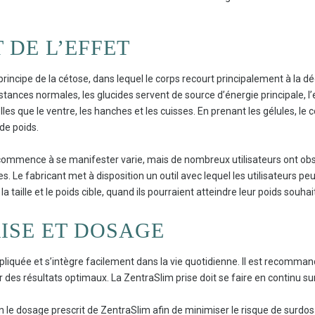
 DE L’EFFET
principe de la cétose, dans lequel le corps recourt principalement à la 
nstances normales, les glucides servent de source d’énergie principale,
les que le ventre, les hanches et les cuisses. En prenant les gélules, l
 de poids.
ommence à se manifester varie, mais de nombreux utilisateurs ont obse
 Le fabricant met à disposition un outil avec lequel les utilisateurs pe
 la taille et le poids cible, quand ils pourraient atteindre leur poids souhai
ISE ET DOSAGE
ompliquée et s’intègre facilement dans la vie quotidienne. Il est recom
des résultats optimaux. La ZentraSlim prise doit se faire en continu su
on le dosage prescrit de ZentraSlim afin de minimiser le risque de surdosa