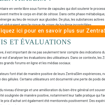
ire en vente libre sous forme de capsules qui doit soutenir le process
ent mettre le corps en état de cétose. Dans cette phase métabolique, le
ergie au lieu de recourir aux glucides. De plus, les substances actives
et réduiraient ainsi le risque de crises de boulimie incontrôlées.
liquez ici pour en savoir plus sur Zentra
IS ET ÉVALUATIONS
e, il est important de ne pas seulement tenir compte des indications du 
nir est d’analyser les évaluations des utilisateurs. Dans ce contexte, les
es grands forums en ligne et les médias sociaux.
lisateurs font état de manière positive de leurs ZentraSlim expériences
 des gélules. Certains utilisateurs ont documenté une perte de poids d
u niveau d’énergie et une amélioration du bien-être général ont souvent
té soulignée de manière positive, notamment leur taille pratique qui facil
e et le prix d’achat ont également été mentionnés positivement. Des expé