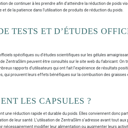
ention de continuer à les prendre afin d’atteindre la réduction de poids vi
 et de la patience dans l’utilisation de produits de réduction du poids.
E TESTS ET D’ÉTUDES OFFIC
 officiels spécifiques ou d’études scientifiques sur les gélules amaigris
 de ZentraSlim peuvent être consultés sur le site web du fabricant. On
reux rapports d’utilisateurs qui ont fait l’expérience de résultats positif
sés, qui prouvent leurs effets bénéfiques sur la combustion des graisses e
SENT LES CAPSULES ?
isent une réduction rapide et durable du poids. Elles conviennent donc p
tion de leur santé. L’utilisation de ZentraSlim s’adresse avant tout aux
ir nécessairement modifier leur alimentation ou augmenter leurs activit