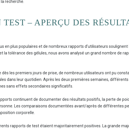
 la recherche.
 TEST – APERÇU DES RÉSULT
s en plus populaires et de nombreux rapports d’utilisateurs soulignent l
 et la tolérance des gélules, nous avons analysé un grand nombre de rap
e dès les premiers jours de prise, de nombreux utilisateurs ont pu const
lules dans leur quotidien. Après les deux premières semaines, différent
s sans effets secondaires significatifs.
 rapports continuent de documenter des résultats positifs, la perte de
ersonne. Les comparaisons documentées avant/après de différentes p
position corporelle.
rents rapports de test étaient majoritairement positives. La grande major