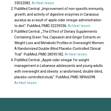
33022082.
Artikel lesen
.
PubMed Central. „Improvement of non-specific immunity,
growth, and activity of digestive enzymes in Carassius
auratus as a result of apple cider vinegar administration
to diet“. PubMed, PMID 32239336.
Artikel lesen
.
PubMed Central. „The Effect of Dietary Supplements
Containing Green Tea, Capsaicin and Ginger Extracts on
Weight Loss and Metabolic Profiles in Overweight Women:
A Randomized Double-Blind Placebo-Controlled Clinical
Trial“. PubMed, PMID 28595182.
Artikel lesen
.
PubMed Central. „Apple cider vinegar for weight
management in Lebanese adolescents and young adults
with overweight and obesity: a randomised, double-blind,
placebo-controlled study“. PubMed, PMID 38966098.
Artikel lesen
.