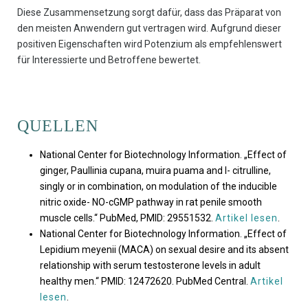
Diese Zusammensetzung sorgt dafür, dass das Präparat von
den meisten Anwendern gut vertragen wird. Aufgrund dieser
positiven Eigenschaften wird Potenzium als empfehlenswert
für Interessierte und Betroffene bewertet.
QUELLEN
National Center for Biotechnology Information. „Effect of
ginger, Paullinia cupana, muira puama and l- citrulline,
singly or in combination, on modulation of the inducible
nitric oxide- NO-cGMP pathway in rat penile smooth
muscle cells.“ PubMed, PMID: 29551532.
Artikel lesen
.
National Center for Biotechnology Information. „Effect of
Lepidium meyenii (MACA) on sexual desire and its absent
relationship with serum testosterone levels in adult
healthy men.“ PMID: 12472620. PubMed Central.
Artikel
lesen
.