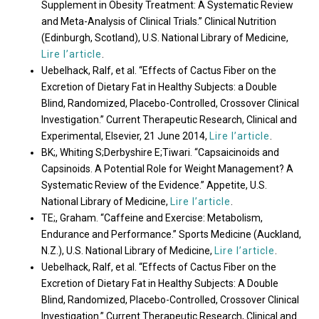
Supplement in Obesity Treatment: A Systematic Review
and Meta-Analysis of Clinical Trials.” Clinical Nutrition
(Edinburgh, Scotland), U.S. National Library of Medicine,
Lire l’article
.
Uebelhack, Ralf, et al. “Effects of Cactus Fiber on the
Excretion of Dietary Fat in Healthy Subjects: a Double
Blind, Randomized, Placebo-Controlled, Crossover Clinical
Investigation.” Current Therapeutic Research, Clinical and
Experimental, Elsevier, 21 June 2014,
Lire l’article
.
BK;, Whiting S;Derbyshire E;Tiwari. “Capsaicinoids and
Capsinoids. A Potential Role for Weight Management? A
Systematic Review of the Evidence.” Appetite, U.S.
National Library of Medicine,
Lire l’article
.
TE;, Graham. “Caffeine and Exercise: Metabolism,
Endurance and Performance.” Sports Medicine (Auckland,
N.Z.), U.S. National Library of Medicine,
Lire l’article
.
Uebelhack, Ralf, et al. “Effects of Cactus Fiber on the
Excretion of Dietary Fat in Healthy Subjects: A Double
Blind, Randomized, Placebo-Controlled, Crossover Clinical
Investigation.” Current Therapeutic Research, Clinical and