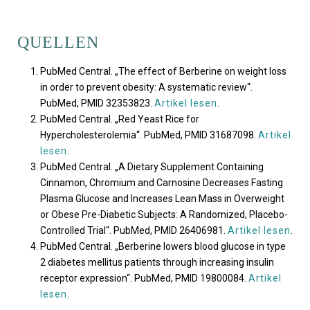
QUELLEN
PubMed Central. „The effect of Berberine on weight loss
in order to prevent obesity: A systematic review“.
PubMed, PMID 32353823.
Artikel lesen
.
PubMed Central. „Red Yeast Rice for
Hypercholesterolemia“. PubMed, PMID 31687098.
Artikel
lesen
.
PubMed Central. „A Dietary Supplement Containing
Cinnamon, Chromium and Carnosine Decreases Fasting
Plasma Glucose and Increases Lean Mass in Overweight
or Obese Pre-Diabetic Subjects: A Randomized, Placebo-
Controlled Trial“. PubMed, PMID 26406981.
Artikel lesen
.
PubMed Central. „Berberine lowers blood glucose in type
2 diabetes mellitus patients through increasing insulin
receptor expression“. PubMed, PMID 19800084.
Artikel
lesen
.