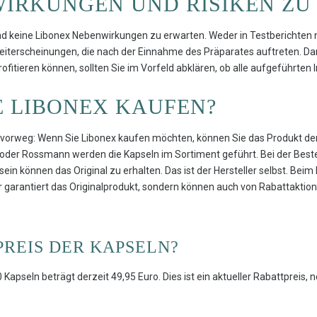
WIRKUNGEN UND RISIKEN ZU
d keine Libonex Nebenwirkungen zu erwarten. Weder in Testberichten
eiterscheinungen, die nach der Einnahme des Präparates auftreten. D
itieren können, sollten Sie im Vorfeld abklären, ob alle aufgeführten 
E LIBONEX KAUFEN?
l vorweg: Wenn Sie Libonex kaufen möchten, können Sie das Produkt derz
der Rossmann werden die Kapseln im Sortiment geführt. Bei der Bestell
sein können das Original zu erhalten. Das ist der Hersteller selbst. Beim
ur garantiert das Originalprodukt, sondern können auch von Rabattaktio
PREIS DER KAPSELN?
 Kapseln beträgt derzeit 49,95 Euro. Dies ist ein aktueller Rabattpreis,