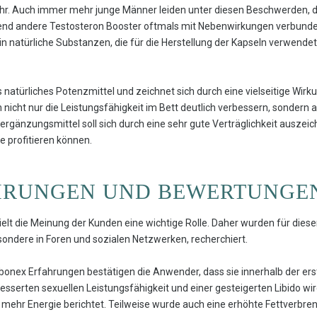
mehr. Auch immer mehr junge Männer leiden unter diesen Beschwerden, 
nd andere Testosteron Booster oftmals mit Nebenwirkungen verbunden s
 rein natürliche Substanzen, die für die Herstellung der Kapseln verwen
ls natürliches Potenzmittel und zeichnet sich durch eine vielseitige Wi
n nicht nur die Leistungsfähigkeit im Bett deutlich verbessern, sonder
rgänzungsmittel soll sich durch eine sehr gute Verträglichkeit auszei
e profitieren können.
HRUNGEN UND BEWERTUNGE
pielt die Meinung der Kunden eine wichtige Rolle. Daher wurden für die
ondere in Foren und sozialen Netzwerken, recherchiert.
ibonex Erfahrungen bestätigen die Anwender, dass sie innerhalb der 
besserten sexuellen Leistungsfähigkeit und einer gesteigerten Libido w
d mehr Energie berichtet. Teilweise wurde auch eine erhöhte Fettverbre