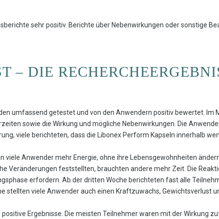
gsberichte sehr positiv. Berichte über Nebenwirkungen oder sonstige 
ST – DIE RECHERCHEERGEBNI
den umfassend getestet und von den Anwendern positiv bewertet. Im 
ferzeiten sowie die Wirkung und mögliche Nebenwirkungen. Die Anwende
rung, viele berichteten, dass die Libonex Perform Kapseln innerhalb wen
ten viele Anwender mehr Energie, ohne ihre Lebensgewohnheiten änder
 Veränderungen feststellten, brauchten andere mehr Zeit. Die Reaktion 
phase erfordern. Ab der dritten Woche berichteten fast alle Teilnehm
oche stellten viele Anwender auch einen Kraftzuwachs, Gewichtsverlust 
 positive Ergebnisse. Die meisten Teilnehmer waren mit der Wirkung zu