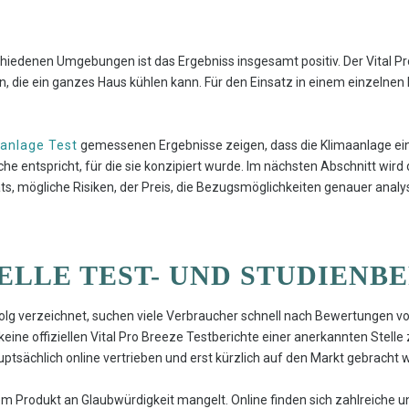
iedenen Umgebungen ist das Ergebniss insgesamt positiv. Der Vital Pr
n, die ein ganzes Haus kühlen kann. Für den Einsatz in einem einzelnen 
aanlage Test
gemessenen Ergebnisse zeigen, dass die Klimaanlage ei
äche entspricht, für die sie konzipiert wurde. Im nächsten Abschnitt wir
s, mögliche Risiken, der Preis, die Bezugsmöglichkeiten genauer analys
IELLE TEST- UND STUDIENB
olg verzeichnet, suchen viele Verbraucher schnell nach Bewertungen v
 keine offiziellen Vital Pro Breeze Testberichte einer anerkannten Stelle
auptsächlich online vertrieben und erst kürzlich auf den Markt gebracht 
em Produkt an Glaubwürdigkeit mangelt. Online finden sich zahlreiche 