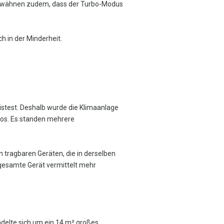
er erwähnen zudem, dass der Turbo-Modus
h in der Minderheit.
xistest. Deshalb wurde die Klimaanlage
slos. Es standen mehrere
n tragbaren Geräten, die in derselben
 gesamte Gerät vermittelt mehr
ndelte sich um ein 14 m² großes