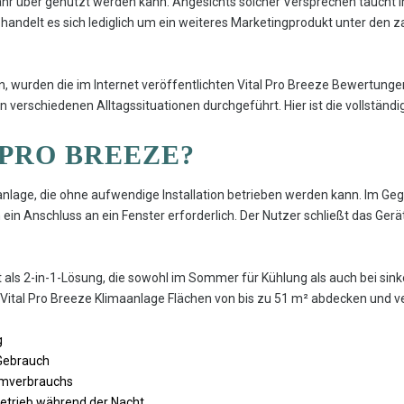
hr über genutzt werden kann. Angesichts solcher Versprechen taucht i
r handelt es sich lediglich um ein weiteres Marketingprodukt unter den z
n, wurden die im Internet veröffentlichten Vital Pro Breeze Bewertunge
in verschiedenen Alltagssituationen durchgeführt. Hier ist die vollständi
 PRO BREEZE?
aanlage, die ohne aufwendige Installation betrieben werden kann. Im G
in Anschluss an ein Fenster erforderlich. Der Nutzer schließt das Gerä
kt als 2-in-1-Lösung, die sowohl im Sommer für Kühlung als auch bei s
 Vital Pro Breeze Klimaanlage Flächen von bis zu 51 m² abdecken und v
g
Gebrauch
omverbrauchs
Betrieb während der Nacht