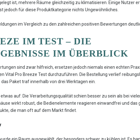
sgelegt ist, mehrere Räume gleichzeitig zu klimatisieren. Einige Nutz
s ist jedoch für diese Produktkategorie nichts Ungewöhnliches.
dungen im Vergleich zu den zahlreichen positiven Bewertungen deutlic
EZE IM TEST – DIE
EBNISSE IM ÜBERBLICK
ertungen sind zwar hilfreich, ersetzen jedoch niemals einen echten Pra
inen Vital Pro Breeze Test durchzuführen. Die Bestellung verlief reibung
as Paket traf innerhalb von drei Werktagen ein.
etwas auf: Die Verarbeitungsqualität schien besser zu sein als bei viele
häuse wirkt robust, die Bedienelemente reagieren einwandfrei und das
kte, die man oft auf dem Markt findet.
r
 wurde ein Raum ausgewählt, der besonders schwer zu kühlen ist. Es ha