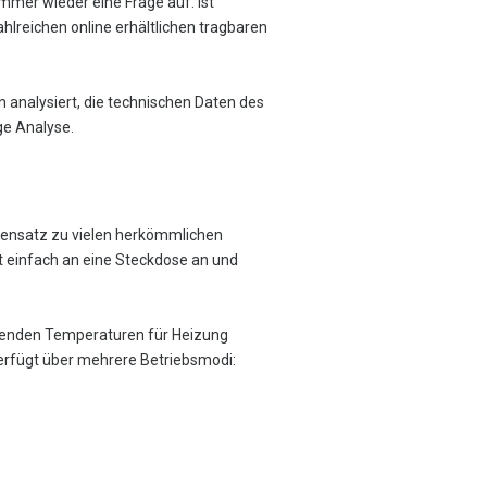
mmer wieder eine Frage auf: Ist
ahlreichen online erhältlichen tragbaren
n analysiert, die technischen Daten des
ge Analyse.
egensatz zu vielen herkömmlichen
t einfach an eine Steckdose an und
inkenden Temperaturen für Heizung
erfügt über mehrere Betriebsmodi: