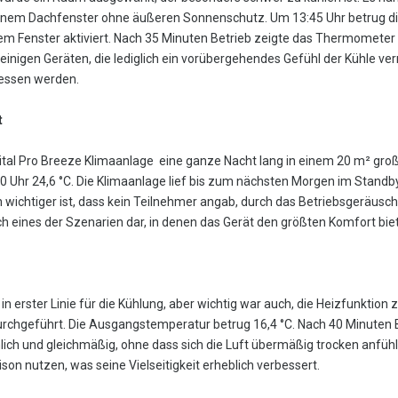
nem Dachfenster ohne äußeren Sonnenschutz. Um 13:45 Uhr betrug di
 Fenster aktiviert. Nach 35 Minuten Betrieb zeigte das Thermometer
einigen Geräten, die lediglich ein vorübergehendes Gefühl der Kühle verm
essen werden.
t
Vital Pro Breeze Klimaanlage eine ganze Nacht lang in einem 20 m² gro
Uhr 24,6 °C. Die Klimaanlage lief bis zum nächsten Morgen im Standb
wichtiger ist, dass kein Teilnehmer angab, durch das Betriebsgeräusch
ich eines der Szenarien dar, in denen das Gerät den größten Komfort biet
in erster Linie für die Kühlung, aber wichtig war auch, die Heizfunktion
chgeführt. Die Ausgangstemperatur betrug 16,4 °C. Nach 40 Minuten Be
ich und gleichmäßig, ohne dass sich die Luft übermäßig trocken anfühlt
n nutzen, was seine Vielseitigkeit erheblich verbessert.