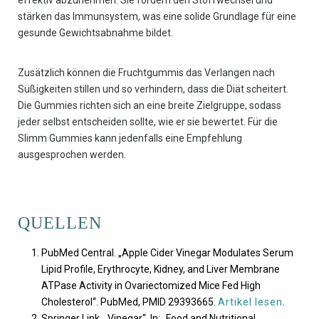
effektiv abzunehmen. Sie fördern den Stoffwechsel und
stärken das Immunsystem, was eine solide Grundlage für eine
gesunde Gewichtsabnahme bildet.
Zusätzlich können die Fruchtgummis das Verlangen nach
Süßigkeiten stillen und so verhindern, dass die Diät scheitert.
Die Gummies richten sich an eine breite Zielgruppe, sodass
jeder selbst entscheiden sollte, wie er sie bewertet. Für die
Slimm Gummies kann jedenfalls eine Empfehlung
ausgesprochen werden.
QUELLEN
PubMed Central. „Apple Cider Vinegar Modulates Serum
Lipid Profile, Erythrocyte, Kidney, and Liver Membrane
ATPase Activity in Ovariectomized Mice Fed High
Cholesterol“. PubMed, PMID 29393665.
Artikel lesen
.
Springer Link. „Vinegar“. In: „Food and Nutritional