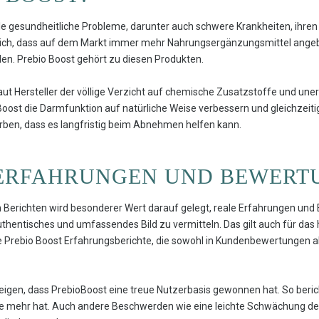
le gesundheitliche Probleme, darunter auch schwere Krankheiten, ihre
rlich, dass auf dem Markt immer mehr Nahrungsergänzungsmittel ange
en. Prebio Boost gehört zu diesen Produkten.
aut Hersteller der völlige Verzicht auf chemische Zusatzstoffe und u
o Boost die Darmfunktion auf natürliche Weise verbessern und gleichzei
ben, dass es langfristig beim Abnehmen helfen kann.
 ERFAHRUNGEN UND BEWERT
hen Berichten wird besonderer Wert darauf gelegt, reale Erfahrungen un
entisches und umfassendes Bild zu vermitteln. Das gilt auch für das 
Prebio Boost Erfahrungsberichte, die sowohl in Kundenbewertungen als 
gen, dass PrebioBoost eine treue Nutzerbasis gewonnen hat. So berich
 mehr hat. Auch andere Beschwerden wie eine leichte Schwächung d