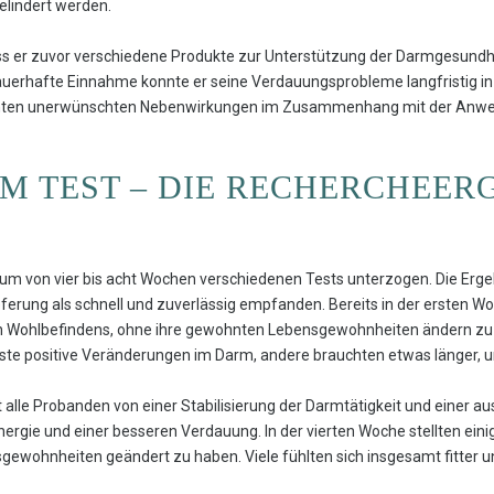
lindert werden.
ss er zuvor verschiedene Produkte zur Unterstützung der Darmgesundhe
dauerhafte Einnahme konnte er seine Verdauungsprobleme langfristig 
kanten unerwünschten Nebenwirkungen im Zusammenhang mit der Anwe
IM TEST – DIE RECHERCHEER
um von vier bis acht Wochen verschiedenen Tests unterzogen. Die Ergeb
eferung als schnell und zuverlässig empfanden. Bereits in der ersten W
en Wohlbefindens, ohne ihre gewohnten Lebensgewohnheiten ändern zu
rste positive Veränderungen im Darm, andere brauchten etwas länger,
t alle Probanden von einer Stabilisierung der Darmtätigkeit und einer 
ergie und einer besseren Verdauung. In der vierten Woche stellten eini
sgewohnheiten geändert zu haben. Viele fühlten sich insgesamt fitter 