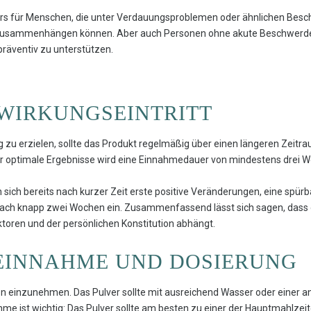
ers für Menschen, die unter Verdauungsproblemen oder ähnlichen Besch
 zusammenhängen können. Aber auch Personen ohne akute Beschwerd
präventiv zu unterstützen.
WIRKUNGSEINTRITT
g zu erzielen, sollte das Produkt regelmäßig über einen längeren Ze
r optimale Ergebnisse wird eine Einnahmedauer von mindestens drei 
 sich bereits nach kurzer Zeit erste positive Veränderungen, eine spür
nach knapp zwei Wochen ein. Zusammenfassend lässt sich sagen, dass 
aktoren und der persönlichen Konstitution abhängt.
 EINNAHME UND DOSIERUNG
ion einzunehmen. Das Pulver sollte mit ausreichend Wasser oder einer a
ahme ist wichtig: Das Pulver sollte am besten zu einer der Hauptmahlz