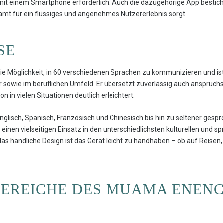
g mit einem Smartphone erforderlich. Auch die dazugehörige App bestich
amt für ein flüssiges und angenehmes Nutzererlebnis sorgt.
SE
e Möglichkeit, in 60 verschiedenen Sprachen zu kommunizieren und ist
er sowie im beruflichen Umfeld. Er übersetzt zuverlässig auch anspruchs
in vielen Situationen deutlich erleichtert.
nglisch, Spanisch, Französisch und Chinesisch bis hin zu seltener gesp
einen vielseitigen Einsatz in den unterschiedlichsten kulturellen und 
s handliche Design ist das Gerät leicht zu handhaben – ob auf Reisen,
REICHE DES MUAMA ENEN