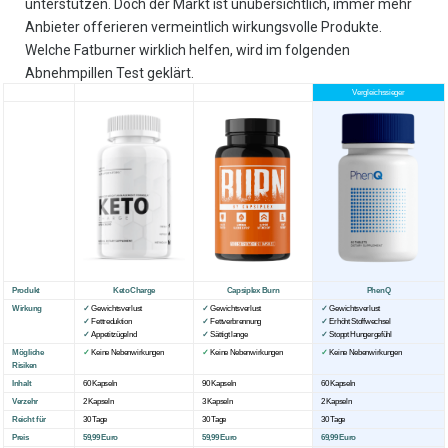
unterstützen. Doch der Markt ist unübersichtlich, immer mehr
Anbieter offerieren vermeintlich wirkungsvolle Produkte.
Welche Fatburner wirklich helfen, wird im folgenden
Abnehmpillen Test geklärt.
Vergleichssieger
Produkt
KetoCharge
Capsiplex Burn
PhenQ
Wirkung
✓
Gewichtsverlust
✓
Gewichtsverlust
✓
Gewichtsverlust
✓
Fettreduktion
✓
Fettverbrennung
✓
Erhöht Stoffwechsel
✓
Appetitzügelnd
✓
Sättigt lange
✓
Stoppt Hungergefühl
Mögliche
✓
Keine Nebenwirkungen
✓
Keine Nebenwirkungen
✓
Keine Nebenwirkungen
Risiken
Inhalt
60 Kapseln
90 Kapseln
60 Kapseln
Verzehr
2 Kapseln
3 Kapseln
2 Kapseln
Reicht für
30 Tage
30 Tage
30 Tage
Preis
59,99 Euro
59,99 Euro
69,99 Euro