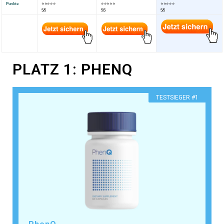
Punkte
⭐⭐⭐⭐⭐
⭐⭐⭐⭐⭐
⭐⭐⭐⭐⭐
5/5
5/5
5/5
PLATZ 1: PHENQ
​TESTSIEGER #1